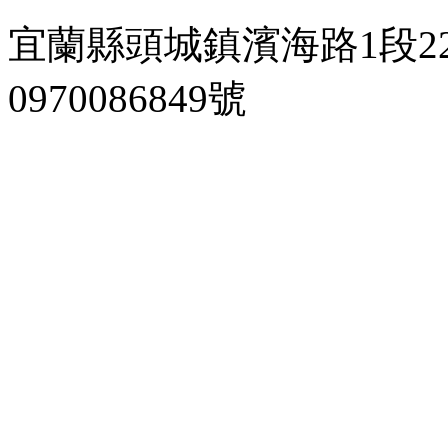
宜蘭縣頭城鎮濱海路1段22
0970086849號