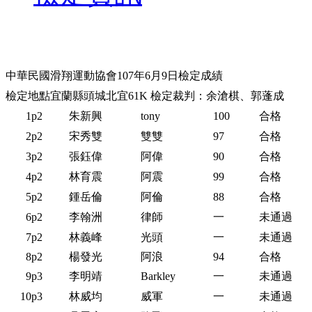
中華民國滑翔運動協會107年6月9日檢定成績
檢定地點宜蘭縣頭城北宜61K 檢定裁判：余滄棋、郭蓬成
1
p2
朱新興
tony
100
合格
2
p2
宋秀雙
雙雙
97
合格
3
p2
張鈺偉
阿偉
90
合格
4
p2
林育震
阿震
99
合格
5
p2
鍾岳倫
阿倫
88
合格
6
p2
李翰洲
律師
一
未通過
7
p2
林義峰
光頭
一
未通過
8
p2
楊發光
阿浪
94
合格
9
p3
李明靖
Bark
le
y
一
未通過
10
p3
林威均
威軍
一
未通過