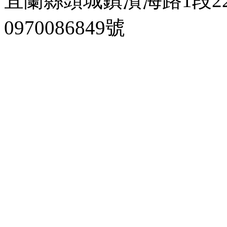
宜蘭縣頭城鎮濱海路1段22
0970086849號