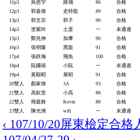
11
p3
吳恩宇
路飛
86
合格
12
p3
郭嘉偉
史特龍
89
合格
13
p3
郭文宗
郭子
90
合格
14
p3
塗紫吟
土蛋
一
未通過
15
p3
鄭兆伸
加摩
90
合格
16
p3
張明隆
黑龍
91
合格
17
p4
張鉄瀚
飛魚
100
合格
18
p4
阮國禧
小阮
一
未通過
19
p4
黃顯昭
展昭
91
合格
20
雙人
顏家偉
3A
93
合格
21
雙人
高欽堂
小高
88
合格
22
雙人
簡庭鋒
Kevin
88
合格
23
雙人
陳光洲
wifi
一
未通過
‹ 107/10/20屏東檢定合
107/04/27-29 ›