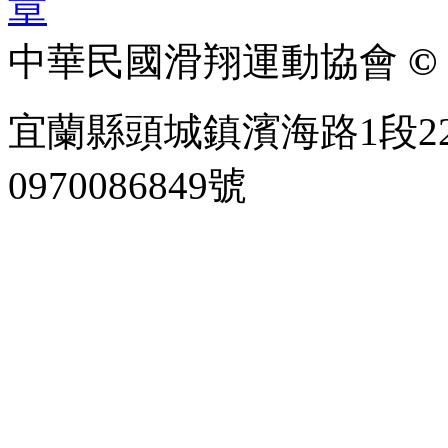
中華民國滑翔運動協會
© 
宜蘭縣頭城鎮濱海路1段22
0970086849號