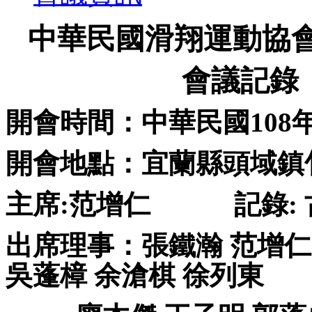
中華民國滑翔運動協
會議記錄
開會時間：中華民國
108
開會地點：宜蘭縣頭域鎮
主席
:
范增仁
記錄
:
出席理事：張鐵瀚
范增
吳蓬樟 余滄棋 徐列東