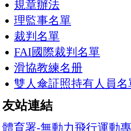
規章辦法
理監事名單
裁判名單
FAI國際裁判名單
滑協教練名册
雙人傘証照持有人員名
友站連結
體育署-無動力飛行運動