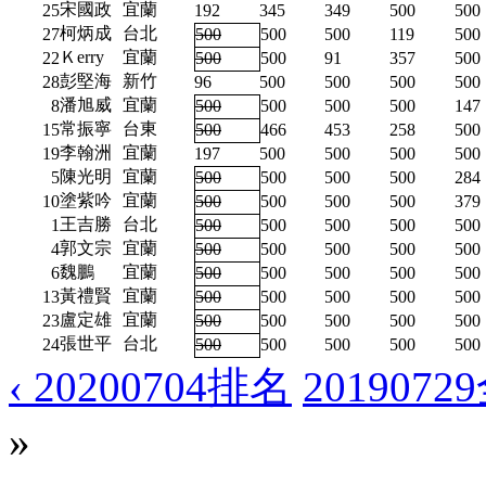
宋國政
宜蘭
25
192
345
349
500
500
柯炳成
台北
27
500
500
500
119
500
Ｋerry
宜蘭
22
500
500
91
357
500
彭堅海
新竹
28
96
500
500
500
500
潘旭威
宜蘭
8
500
500
500
500
147
常振寧
台東
15
500
466
453
258
500
李翰洲
宜蘭
19
197
500
500
500
500
陳光明
宜蘭
5
500
500
500
500
284
塗紫吟
宜蘭
10
500
500
500
500
379
王吉勝
台北
1
500
500
500
500
500
郭文宗
宜蘭
4
500
500
500
500
500
魏鵬
宜蘭
6
500
500
500
500
500
黃禮賢
宜蘭
13
500
500
500
500
500
盧定雄
宜蘭
23
500
500
500
500
500
張世平
台北
24
500
500
500
500
500
‹ 20200704排名
201907
»