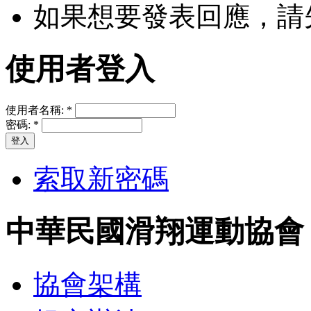
如果想要發表回應，請
使用者登入
使用者名稱:
*
密碼:
*
索取新密碼
中華民國滑翔運動協會
協會架構