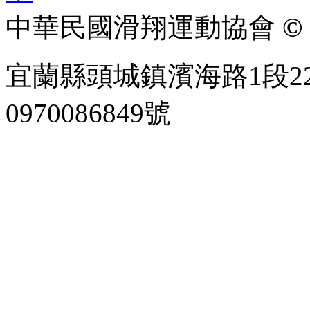
中華民國滑翔運動協會
© 
宜蘭縣頭城鎮濱海路1段22
0970086849號