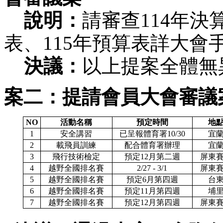
    說明：
請審查114年決算
表、115年預算表詳大會手
    決議：
以上提案全體無
案二：提請會員大會審議案
NO
活動名稱
預定時間
地
1
安全講習
已呈報體育署10/30
宜
2
載飛員訓練
配合體育署辦理
宜
3
飛行技術檢定
預定12月第二週
屏東
4
越野全國排名賽
2/27 - 3/1
屏東
5
越野全國排名賽
預定6月第四週
台
6
越野全國排名賽
預定11月第四週
埔
7
越野全國排名賽
預定12月第四週
屏東