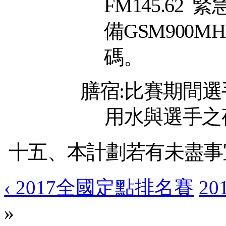
FM145.62
緊
備
GSM
900M
H
碼。
膳宿
:
比賽期間選
用水與選手之
十五、本計劃若有未盡事
‹ 2017全國定點排名賽
2
»