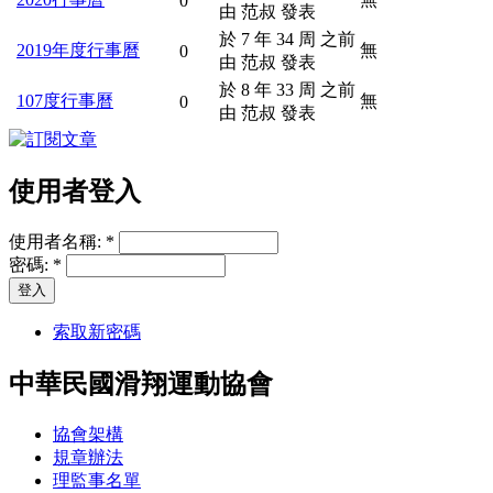
0
由 范叔 發表
於 7 年 34 周 之前
2019年度行事曆
無
0
由 范叔 發表
於 8 年 33 周 之前
107度行事曆
無
0
由 范叔 發表
使用者登入
使用者名稱:
*
密碼:
*
索取新密碼
中華民國滑翔運動協會
協會架構
規章辦法
理監事名單