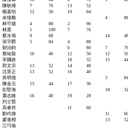
陳耿烽
7
76
13
52
楊嘉怡
12
56
10
64
余懍樵
4
8
林可揚
4
88
2
96
林憲
1
100
7
76
蔡水旭
9
68
14
4
張宇爵
5
84
4
88
朝治鈞
6
80
7
7
詹祐龍
16
40
12
56
12
5
宋國政
18
32
15
4
郭文宗
13
52
14
48
沈里正
13
52
16
40
吳明億
5
8
陳金元
15
44
17
36
彭堅海
18
3
蕭志維
16
40
19
28
刘士賢
高睿祥
11
60
劉代偉
11
6
廖進楷
13
5
江巧瑜