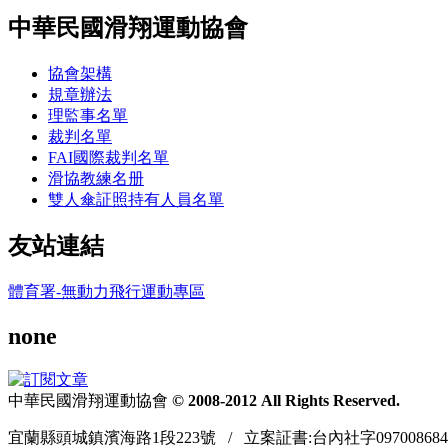
中華民國滑翔運動協會
協會架構
規章辦法
理監事名單
裁判名單
FAI國際裁判名單
滑協教練名册
雙人傘証照持有人員名單
友站連結
體育署-無動力飛行運動專區
none
中華民國滑翔運動協會
© 2008-2012 All Rights Reserved.
宜蘭縣頭城鎮濱海路1段223號 / 立案証書:台內社字097008684