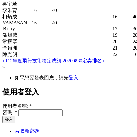
吳宇若
李朱育
16
40
柯炳成
16
4
YAMASAN
16
40
Ｋerry
17
3
潘旭威
19
2
常振寧
20
2
李翰洲
21
2
陳光明
22
1
‹ 112年度飛行技術檢定成績
20200830定奌排名 ›
»
如果想要發表回應，請先
登入
。
使用者登入
使用者名稱:
*
密碼:
*
索取新密碼