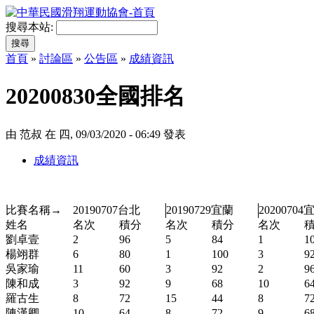
搜尋本站:
首頁
»
討論區
»
公告區
»
成績資訊
20200830全國排名
由 范叔 在 四, 09/03/2020 - 06:49 發表
成績資訊
比賽名稱→
20190707台北
20190729宜蘭
20200704
姓名
名次
積分
名次
積分
名次
劉卓壹
2
96
5
84
1
1
楊翊群
6
80
1
100
3
9
吳家瑜
11
60
3
92
2
9
陳和成
3
92
9
68
10
6
羅古生
8
72
15
44
8
7
陳漢卿
10
64
8
72
9
6