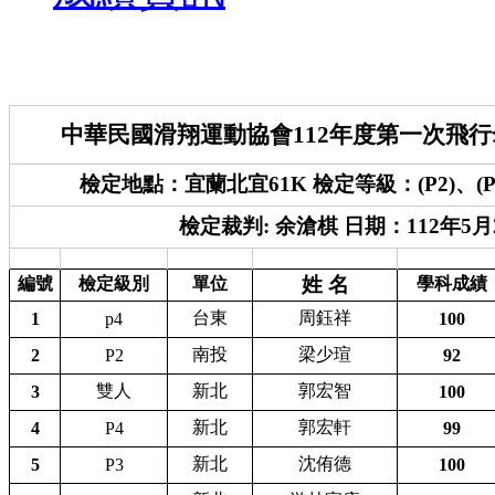
中華民國滑翔運動協會112年度第一次飛
檢定地點：宜蘭北宜61K 檢定等級：(P2)、(P3
檢定裁判: 余滄棋 日期：112年5月
姓 名
編號
檢定級別
單位
學科成績
台東
周鈺祥
1
p4
100
南投
梁少瑄
2
P2
92
雙人
新北
郭宏智
3
100
新北
郭宏軒
4
P4
99
新北
沈侑德
5
P3
100