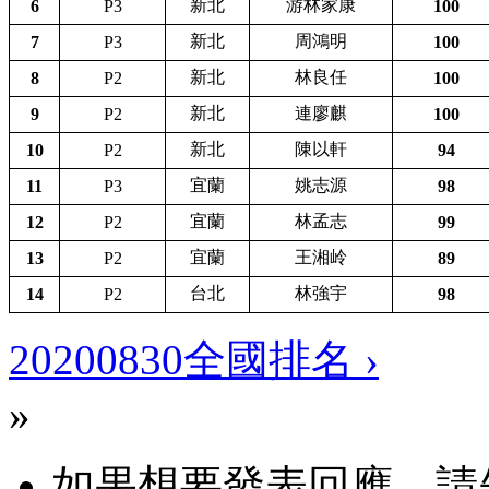
新北
游林家康
6
P3
100
新北
周鴻明
7
P3
100
新北
林良任
8
P2
100
新北
連廖麒
9
P2
100
新北
陳以軒
10
P2
94
宜蘭
姚志源
11
P3
98
宜蘭
林孟志
12
P2
99
宜蘭
王湘岭
13
P2
89
台北
林強宇
14
P2
98
20200830全國排名 ›
»
如果想要發表回應，請