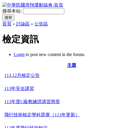
搜尋本站:
首頁
»
討論區
»
公告區
檢定資訊
Login
to post new content in the forum.
主題
113.12月檢定公告
113年安全講習
113年度C級教練證講習簡章
飛行技術檢定學科題庫（113年更新）
112年度飛行技術檢定