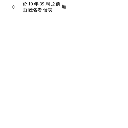
於 10 年 39 周 之前
無
0
由 匿名者 發表